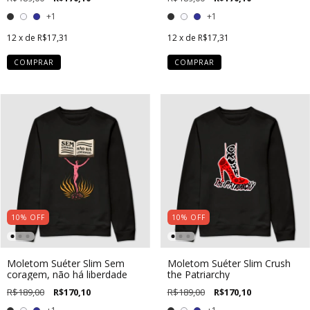
+1
+1
12
x de
R$17,31
12
x de
R$17,31
COMPRAR
COMPRAR
10
%
OFF
10
%
OFF
Moletom Suéter Slim Sem
Moletom Suéter Slim Crush
coragem, não há liberdade
the Patriarchy
R$189,00
R$170,10
R$189,00
R$170,10