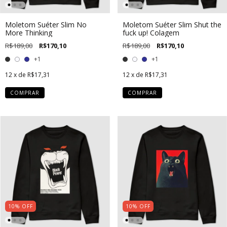
Moletom Suéter Slim No
Moletom Suéter Slim Shut the
More Thinking
fuck up! Colagem
R$189,00
R$170,10
R$189,00
R$170,10
+1
+1
12
x de
R$17,31
12
x de
R$17,31
COMPRAR
COMPRAR
10
%
OFF
10
%
OFF