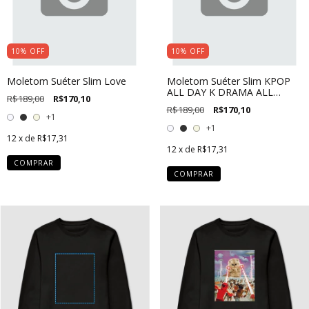
10
%
OFF
10
%
OFF
Moletom Suéter Slim Love
Moletom Suéter Slim KPOP
ALL DAY K DRAMA ALL
R$189,00
R$170,10
NIGHT
R$189,00
R$170,10
+1
+1
12
x de
R$17,31
12
x de
R$17,31
COMPRAR
COMPRAR