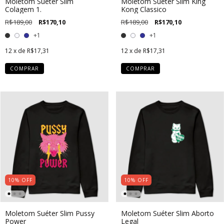
Moletom Suéter Slim
Moletom Suéter Slim King
Colagem 1.
Kong Classico
R$189,00
R$170,10
R$189,00
R$170,10
+1
+1
12
x de
R$17,31
12
x de
R$17,31
COMPRAR
COMPRAR
10
%
OFF
10
%
OFF
Moletom Suéter Slim Pussy
Moletom Suéter Slim Aborto
Power
Legal