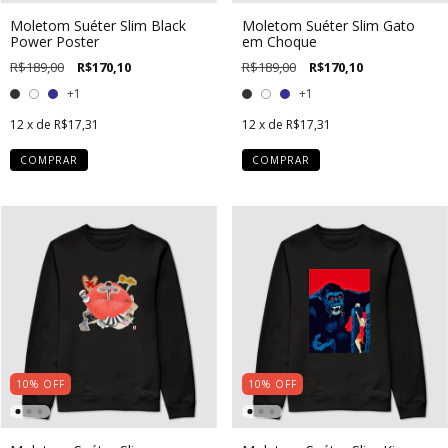
Moletom Suéter Slim Black
Moletom Suéter Slim Gato
Power Poster
em Choque
R$189,00
R$170,10
R$189,00
R$170,10
+1
+1
12
x de
R$17,31
12
x de
R$17,31
COMPRAR
COMPRAR
10
%
OFF
10
%
OFF