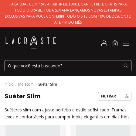
FAÇA SUAS COMPRAS A PARTIR DE $300 E GANHE FRETE GRÁTIS PARA
TODO O BRASIL. TODA SEMANA LANÇAMOS NOVAS ESTAMPAS
EXCLUSIVAS PARA VOCÊ CONFERIR! TODO O SITE COM 10% DE DESCONTO
ATÉ FIM DO MÊS
0
Início
.
Moletom
.
Suéter Slim
Suéter Slim
FILTRAR
Suéteres slim com ajuste perfeito e estilo sofisticado. Tramas
leves e confortáveis para compor looks elegantes em dias frios.