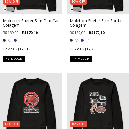
10
%
OFF
10
%
OFF
Moletom Suéter Slim DinoCat
Moletom Suéter Slim Sorria
Colagem
Colagem
R$189,00
R$170,10
R$189,00
R$170,10
+1
+1
12
x de
R$17,31
12
x de
R$17,31
COMPRAR
COMPRAR
10
%
OFF
10
%
OFF