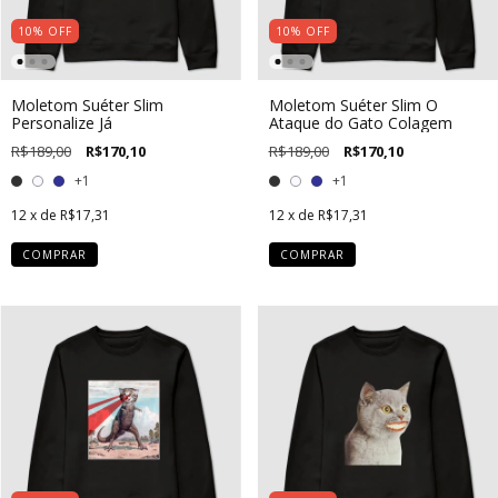
10
%
OFF
10
%
OFF
Moletom Suéter Slim
Moletom Suéter Slim O
Personalize Já
Ataque do Gato Colagem
R$189,00
R$170,10
R$189,00
R$170,10
+1
+1
12
x de
R$17,31
12
x de
R$17,31
COMPRAR
COMPRAR