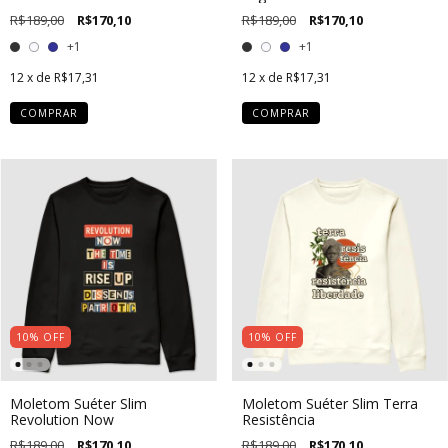
R$189,00
R$170,10
R$189,00
R$170,10
+1
+1
12
x de
R$17,31
12
x de
R$17,31
COMPRAR
COMPRAR
10
%
OFF
10
%
OFF
Moletom Suéter Slim
Moletom Suéter Slim Terra
Revolution Now
Resistência
R$189,00
R$170,10
R$189,00
R$170,10