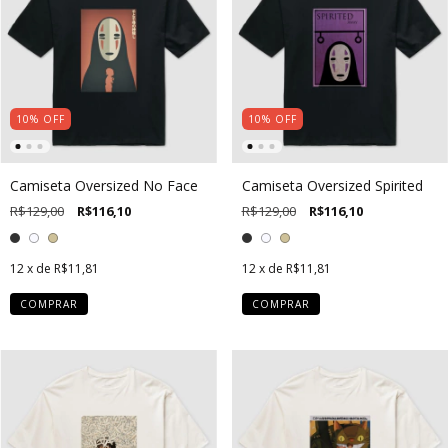
10
%
OFF
10
%
OFF
Camiseta Oversized No Face
Camiseta Oversized Spirited
R$129,00
R$116,10
R$129,00
R$116,10
12
x de
R$11,81
12
x de
R$11,81
COMPRAR
COMPRAR