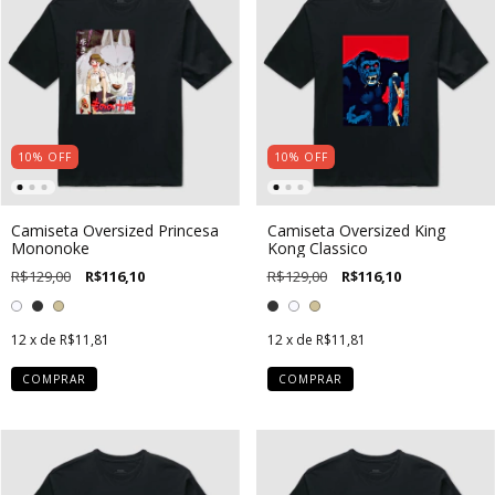
10
%
OFF
10
%
OFF
Camiseta Oversized Princesa
Camiseta Oversized King
Mononoke
Kong Classico
R$129,00
R$116,10
R$129,00
R$116,10
12
x de
R$11,81
12
x de
R$11,81
COMPRAR
COMPRAR