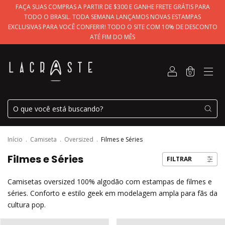
FAÇA SUAS COMPRAS A PARTIR DE $300 E GANHE FRETE GRÁTIS PARA
TODO O BRASIL. TODA SEMANA LANÇAMOS NOVAS ESTAMPAS
EXCLUSIVAS PARA VOCÊ CONFERIR! TODO O SITE COM 10% DE DESCONTO
ATÉ FIM DO MÊS
0
Início
.
Camiseta
.
Oversized
.
Filmes e Séries
Filmes e Séries
FILTRAR
Camisetas oversized 100% algodão com estampas de filmes e
séries. Conforto e estilo geek em modelagem ampla para fãs da
cultura pop.