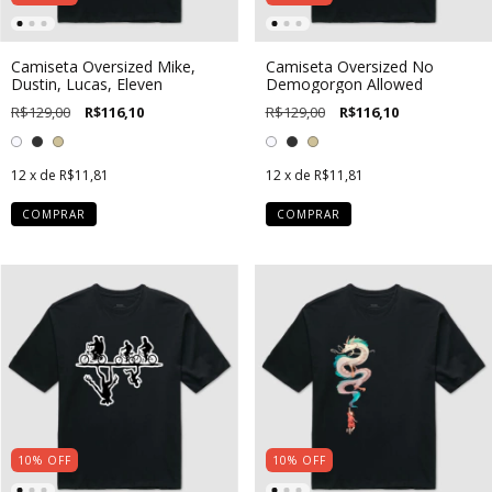
Camiseta Oversized Mike,
Camiseta Oversized No
Dustin, Lucas, Eleven
Demogorgon Allowed
R$129,00
R$116,10
R$129,00
R$116,10
12
x de
R$11,81
12
x de
R$11,81
COMPRAR
COMPRAR
10
%
OFF
10
%
OFF