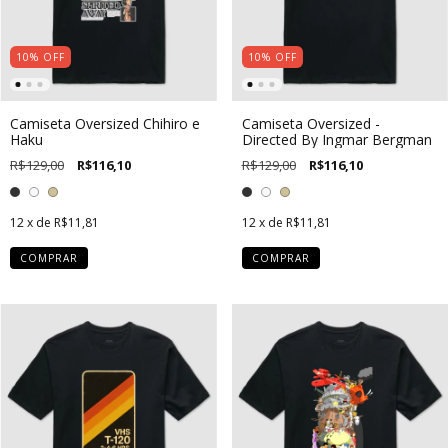
10
%
OFF
10
%
OFF
Camiseta Oversized Chihiro e
Camiseta Oversized -
Haku
Directed By Ingmar Bergman
R$129,00
R$116,10
R$129,00
R$116,10
12
x de
R$11,81
12
x de
R$11,81
COMPRAR
COMPRAR