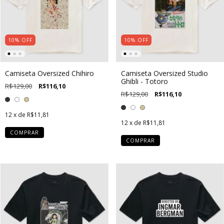
10
%
OFF
10
%
OFF
Camiseta Oversized Chihiro
Camiseta Oversized Studio
Ghibli - Totoro
R$129,00
R$116,10
R$129,00
R$116,10
12
x de
R$11,81
12
x de
R$11,81
COMPRAR
COMPRAR