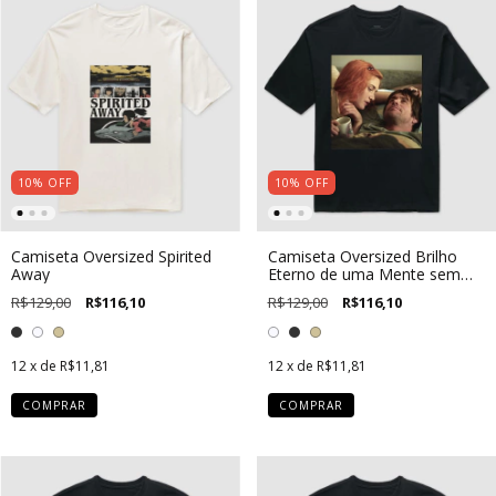
10
%
OFF
10
%
OFF
Camiseta Oversized Spirited
Camiseta Oversized Brilho
Away
Eterno de uma Mente sem
Lembranças
R$129,00
R$116,10
R$129,00
R$116,10
12
x de
R$11,81
12
x de
R$11,81
COMPRAR
COMPRAR