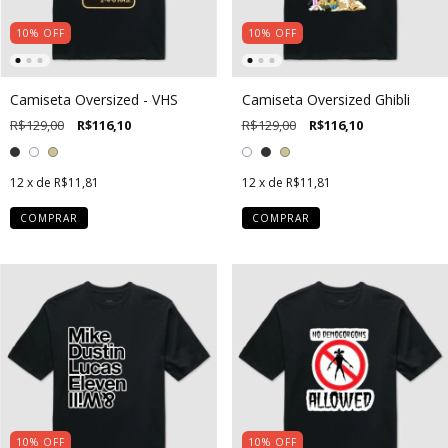
10
%
OFF
10
%
OFF
Camiseta Oversized - VHS
Camiseta Oversized Ghibli
R$129,00
R$116,10
R$129,00
R$116,10
12
x de
R$11,81
12
x de
R$11,81
COMPRAR
COMPRAR
10
%
OFF
10
%
OFF