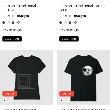
Camiseta Tradicional -
Camiseta Tradicional - Arte e
CatLisa
Gato
R$99,00
R$89,10
R$99,00
R$89,10
+5
+5
12
x de
R$9,07
12
x de
R$9,07
COMPRAR
COMPRAR
10
%
OFF
10
%
OFF