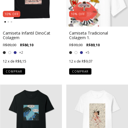
10
%
OFF
10
%
OFF
Camiseta Infantil DinoCat
Camiseta Tradicional
Colagem
Colagem 1.
R$89,00
R$80,10
R$99,00
R$89,10
+2
+5
12
x de
R$8,15
12
x de
R$9,07
COMPRAR
COMPRAR