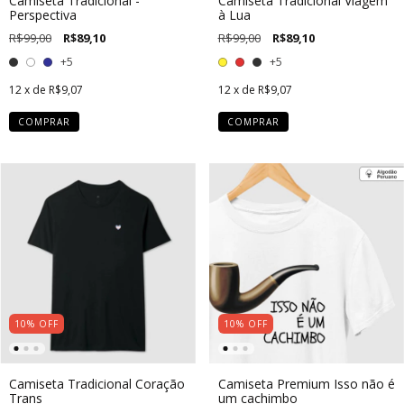
Camiseta Tradicional -
Camiseta Tradicional Viagem
Perspectiva
à Lua
R$99,00
R$89,10
R$99,00
R$89,10
+5
+5
12
x de
R$9,07
12
x de
R$9,07
COMPRAR
COMPRAR
10
%
OFF
10
%
OFF
Camiseta Tradicional Coração
Camiseta Premium Isso não é
Trans
um cachimbo