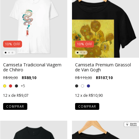
10
%
OFF
10
%
OFF
Camiseta Tradicional Viagem
Camiseta Premium Girassol
de Chihiro
de Van Gogh
R$99,00
R$89,10
R$119,00
R$107,10
+5
12
x de
R$9,07
12
x de
R$10,90
COMPRAR
COMPRAR