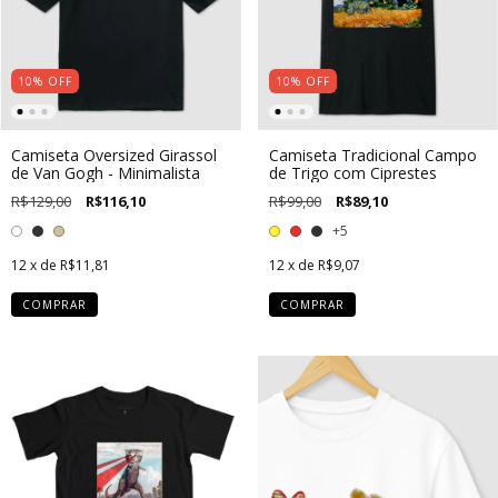
10
%
OFF
10
%
OFF
Camiseta Oversized Girassol
Camiseta Tradicional Campo
de Van Gogh - Minimalista
de Trigo com Ciprestes
R$129,00
R$116,10
R$99,00
R$89,10
+5
12
x de
R$11,81
12
x de
R$9,07
COMPRAR
COMPRAR