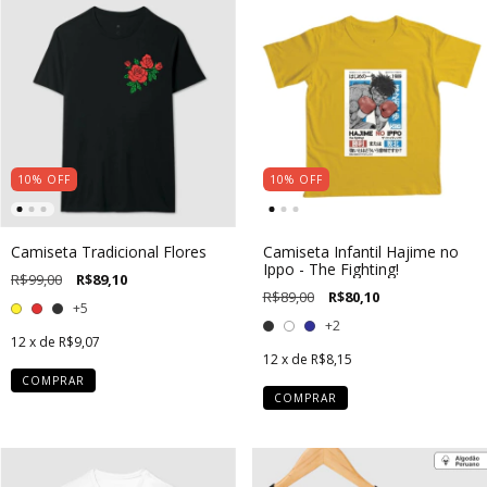
10
%
OFF
10
%
OFF
Camiseta Tradicional Flores
Camiseta Infantil Hajime no
Ippo - The Fighting!
R$99,00
R$89,10
R$89,00
R$80,10
+5
+2
12
x de
R$9,07
12
x de
R$8,15
COMPRAR
COMPRAR