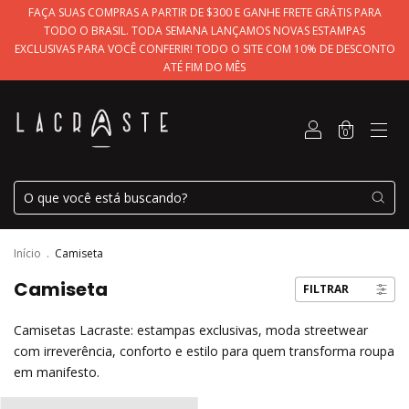
FAÇA SUAS COMPRAS A PARTIR DE $300 E GANHE FRETE GRÁTIS PARA
TODO O BRASIL. TODA SEMANA LANÇAMOS NOVAS ESTAMPAS
EXCLUSIVAS PARA VOCÊ CONFERIR! TODO O SITE COM 10% DE DESCONTO
ATÉ FIM DO MÊS
0
Início
.
Camiseta
Camiseta
FILTRAR
Camisetas Lacraste: estampas exclusivas, moda streetwear
com irreverência, conforto e estilo para quem transforma roupa
em manifesto.