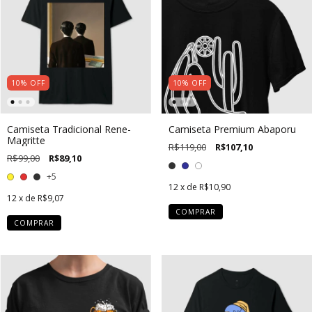
10
%
OFF
10
%
OFF
Camiseta Tradicional Rene-
Camiseta Premium Abaporu
Magritte
R$119,00
R$107,10
R$99,00
R$89,10
+5
12
x de
R$10,90
12
x de
R$9,07
COMPRAR
COMPRAR