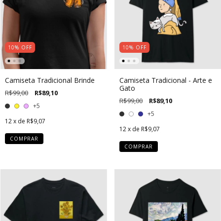
10
%
OFF
10
%
OFF
Camiseta Tradicional Brinde
Camiseta Tradicional - Arte e
Gato
R$99,00
R$89,10
R$99,00
R$89,10
+5
+5
12
x de
R$9,07
12
x de
R$9,07
COMPRAR
COMPRAR