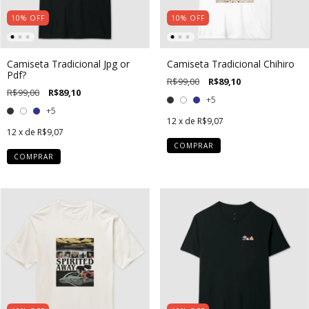
10
%
OFF
10
%
OFF
Camiseta Tradicional Jpg or
Camiseta Tradicional Chihiro
Pdf?
R$99,00
R$89,10
R$99,00
R$89,10
+5
+5
12
x de
R$9,07
12
x de
R$9,07
COMPRAR
COMPRAR