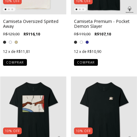
10
%
OFF
10
%
OFF
Camiseta Oversized Spirited
Camiseta Premium - Pocket
Away
Demon Slayer
R$129,00
R$116,10
R$119,00
R$107,10
12
x de
R$11,81
12
x de
R$10,90
COMPRAR
COMPRAR
10
%
OFF
10
%
OFF