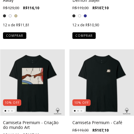
Away
Demon Slayer
R$129,00
R$116,10
R$119,00
R$107,10
12
x de
R$11,81
12
x de
R$10,90
COMPRAR
COMPRAR
10
%
OFF
10
%
OFF
Camiseta Premium - Criação
Camiseta Premium - Café
do mundo Art
R$119,00
R$107,10