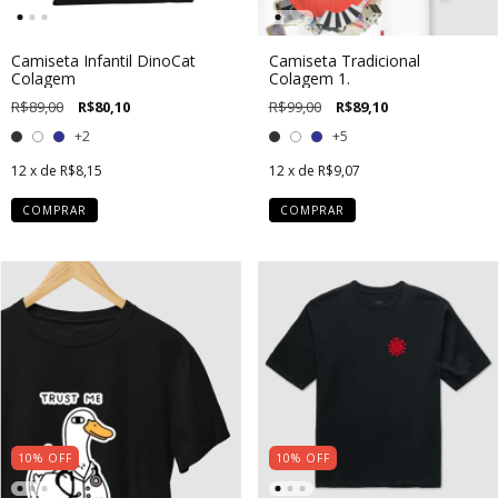
Camiseta Infantil DinoCat
Camiseta Tradicional
Colagem
Colagem 1.
R$89,00
R$80,10
R$99,00
R$89,10
+2
+5
12
x de
R$8,15
12
x de
R$9,07
COMPRAR
COMPRAR
10
%
OFF
10
%
OFF