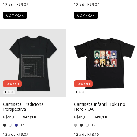
12
x de
R$9,07
12
x de
R$9,07
COMPRAR
COMPRAR
10
%
OFF
10
%
OFF
Camiseta Tradicional -
Camiseta Infantil Boku no
Perspectiva
Hero - UA
R$99,00
R$89,10
R$89,00
R$80,10
+5
+2
12
x de
R$9,07
12
x de
R$8,15