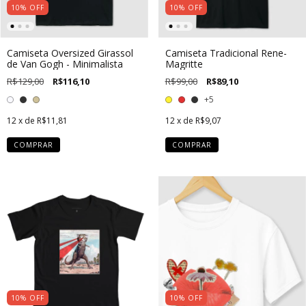
10
%
OFF
10
%
OFF
Camiseta Oversized Girassol
Camiseta Tradicional Rene-
de Van Gogh - Minimalista
Magritte
R$129,00
R$116,10
R$99,00
R$89,10
+5
12
x de
R$11,81
12
x de
R$9,07
COMPRAR
COMPRAR
10
%
OFF
10
%
OFF