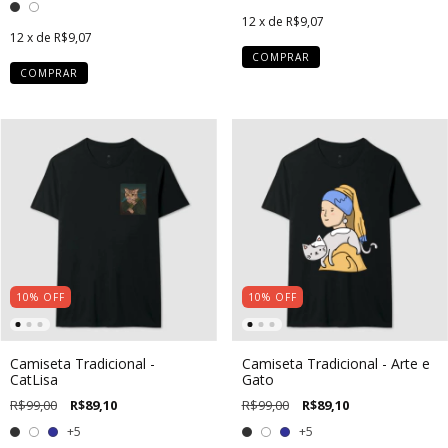
12
x de
R$9,07
12
x de
R$9,07
COMPRAR
COMPRAR
10
%
OFF
10
%
OFF
Camiseta Tradicional -
Camiseta Tradicional - Arte e
CatLisa
Gato
R$99,00
R$89,10
R$99,00
R$89,10
+5
+5