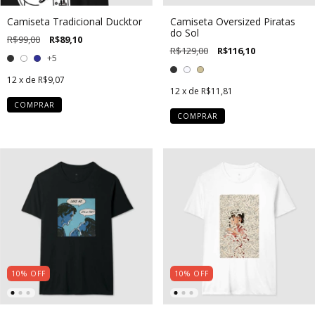
Camiseta Tradicional Ducktor
Camiseta Oversized Piratas
do Sol
R$99,00
R$89,10
R$129,00
R$116,10
+5
12
x de
R$9,07
12
x de
R$11,81
COMPRAR
COMPRAR
10
%
OFF
10
%
OFF