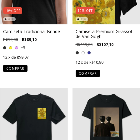
10
%
OFF
10
%
OFF
Camiseta Tradicional Brinde
Camiseta Premium Girassol
de Van Gogh
R$99,00
R$89,10
R$119,00
R$107,10
+5
12
x de
R$9,07
12
x de
R$10,90
COMPRAR
COMPRAR