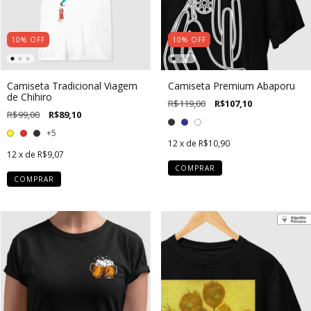
10
%
OFF
10
%
OFF
Camiseta Tradicional Viagem
Camiseta Premium Abaporu
de Chihiro
R$119,00
R$107,10
R$99,00
R$89,10
+5
12
x de
R$10,90
12
x de
R$9,07
COMPRAR
COMPRAR