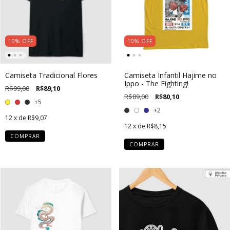
10
%
OFF
10
%
OFF
Camiseta Tradicional Flores
Camiseta Infantil Hajime no
Ippo - The Fighting!
R$99,00
R$89,10
R$89,00
R$80,10
+5
+2
12
x de
R$9,07
12
x de
R$8,15
COMPRAR
COMPRAR