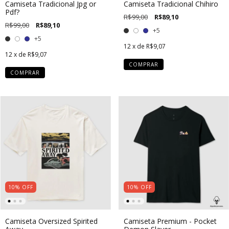
Camiseta Tradicional Jpg or
Camiseta Tradicional Chihiro
Pdf?
R$99,00
R$89,10
R$99,00
R$89,10
+5
+5
12
x de
R$9,07
12
x de
R$9,07
COMPRAR
COMPRAR
10
%
OFF
10
%
OFF
Camiseta Oversized Spirited
Camiseta Premium - Pocket