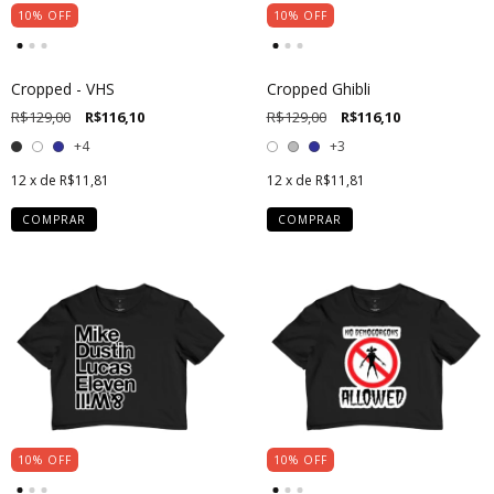
10
%
OFF
10
%
OFF
Cropped - VHS
Cropped Ghibli
R$129,00
R$116,10
R$129,00
R$116,10
+4
+3
12
x de
R$11,81
12
x de
R$11,81
COMPRAR
COMPRAR
10
%
OFF
10
%
OFF