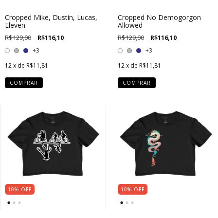
Cropped Mike, Dustin, Lucas,
Cropped No Demogorgon
Eleven
Allowed
R$129,00
R$116,10
R$129,00
R$116,10
+3
+3
12
x de
R$11,81
12
x de
R$11,81
COMPRAR
COMPRAR
10
%
OFF
10
%
OFF