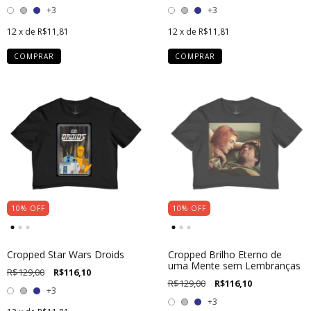
+3
+3
12
x de
R$11,81
12
x de
R$11,81
COMPRAR
COMPRAR
10
%
OFF
10
%
OFF
Cropped Star Wars Droids
Cropped Brilho Eterno de
uma Mente sem Lembranças
R$129,00
R$116,10
R$129,00
R$116,10
+3
+3