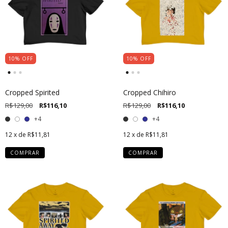
10
%
OFF
10
%
OFF
Cropped Spirited
Cropped Chihiro
R$129,00
R$116,10
R$129,00
R$116,10
+4
+4
12
x de
R$11,81
12
x de
R$11,81
COMPRAR
COMPRAR