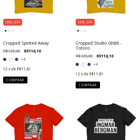
10
%
OFF
10
%
OFF
Cropped Spirited Away
Cropped Studio Ghibli -
Totoro
R$129,00
R$116,10
R$129,00
R$116,10
+4
+4
12
x de
R$11,81
12
x de
R$11,81
COMPRAR
COMPRAR