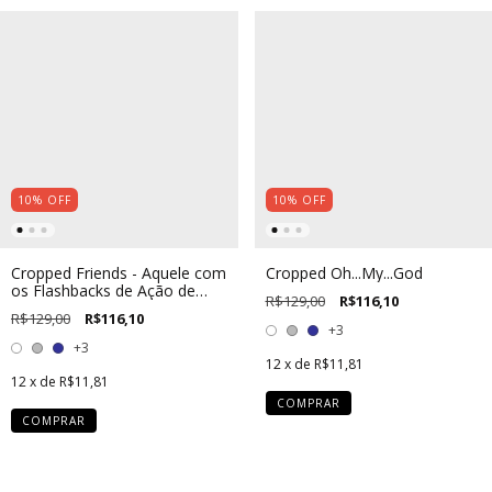
10
%
OFF
10
%
OFF
Cropped Friends - Aquele com
Cropped Oh...My...God
os Flashbacks de Ação de
R$129,00
R$116,10
Graças
R$129,00
R$116,10
+3
+3
12
x de
R$11,81
12
x de
R$11,81
COMPRAR
COMPRAR