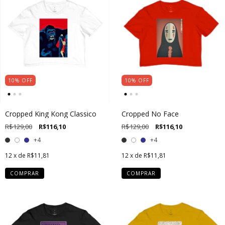
10
%
OFF
10
%
OFF
Cropped King Kong Classico
Cropped No Face
R$129,00
R$116,10
R$129,00
R$116,10
+4
+4
12
x de
R$11,81
12
x de
R$11,81
COMPRAR
COMPRAR