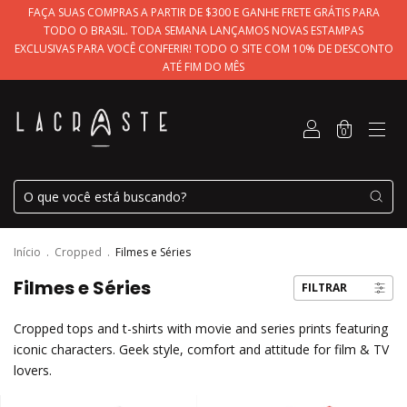
FAÇA SUAS COMPRAS A PARTIR DE $300 E GANHE FRETE GRÁTIS PARA
TODO O BRASIL. TODA SEMANA LANÇAMOS NOVAS ESTAMPAS
EXCLUSIVAS PARA VOCÊ CONFERIR! TODO O SITE COM 10% DE DESCONTO
ATÉ FIM DO MÊS
0
Início
.
Cropped
.
Filmes e Séries
Filmes e Séries
FILTRAR
Cropped tops and t-shirts with movie and series prints featuring
iconic characters. Geek style, comfort and attitude for film & TV
lovers.