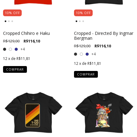
10
%
OFF
10
%
OFF
Cropped Chihiro e Haku
Cropped - Directed By Ingmar
Bergman
R$129,00
R$116,10
R$129,00
R$116,10
+4
+4
12
x de
R$11,81
12
x de
R$11,81
COMPRAR
COMPRAR