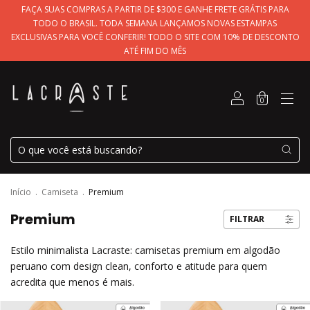
FAÇA SUAS COMPRAS A PARTIR DE $300 E GANHE FRETE GRÁTIS PARA
TODO O BRASIL. TODA SEMANA LANÇAMOS NOVAS ESTAMPAS
EXCLUSIVAS PARA VOCÊ CONFERIR! TODO O SITE COM 10% DE DESCONTO
ATÉ FIM DO MÊS
0
Início
.
Camiseta
.
Premium
Premium
FILTRAR
Estilo minimalista Lacraste: camisetas premium em algodão
peruano com design clean, conforto e atitude para quem
acredita que menos é mais.