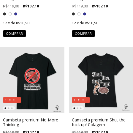
R$119,00
R$107,10
R$119,00
R$107,10
12
x de
R$10,90
12
x de
R$10,90
COMPRAR
COMPRAR
10
%
OFF
10
%
OFF
Camiseta premium No More
Camiseta premium Shut the
Thinking
fuck up! Colagem
R$119,00
R$107,10
R$119,00
R$107,10