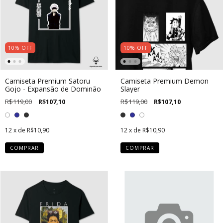
10
%
OFF
10
%
OFF
Camiseta Premium Satoru
Camiseta Premium Demon
Gojo - Expansão de Dominão
Slayer
R$119,00
R$107,10
R$119,00
R$107,10
12
x de
R$10,90
12
x de
R$10,90
COMPRAR
COMPRAR