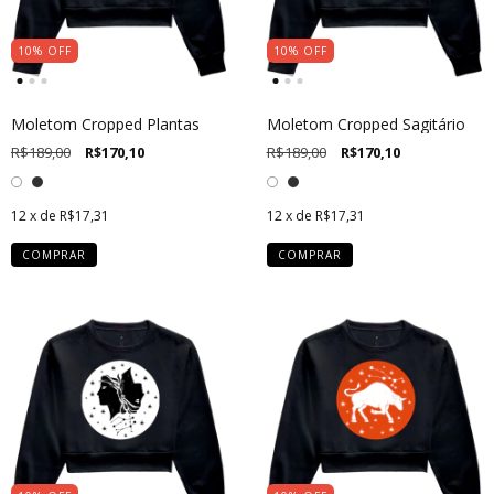
10
%
OFF
10
%
OFF
Moletom Cropped Plantas
Moletom Cropped Sagitário
R$189,00
R$170,10
R$189,00
R$170,10
12
x de
R$17,31
12
x de
R$17,31
COMPRAR
COMPRAR