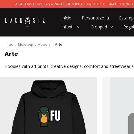
FAÇA SUAS COMPRAS A PARTIR DE $300 E GANHE FRETE GRÁTIS PARA
Início
Personalize Já
Estam
Infantil
Cropped
Rega
Início
.
Moletom
.
Hoodie
.
Arte
Arte
Hoodies with art prints: creative designs, comfort and streetwear st