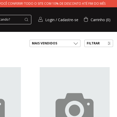
VOCÊ CONFERIR! TODO O SITE COM 10% DE DESCONTO ATÉ FIM DO MÊS
Login
/
Cadastre-se
Carrinho
(
0
)
FILTRAR