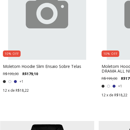
10
%
OFF
10
%
OFF
Moletom Hoodie Slim Ensaio Sobre Telas
Moletom Hood
DRAMA ALL N
R$199,00
R$179,10
R$199,00
R$17
+1
+1
12
x de
R$18,22
12
x de
R$18,22