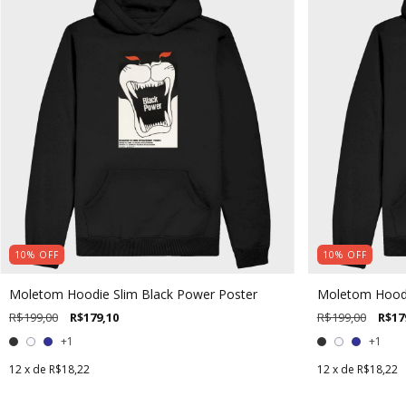
10
%
OFF
10
%
OFF
Moletom Hoodie Slim Black Power Poster
Moletom Hoodi
R$199,00
R$179,10
R$199,00
R$17
+1
+1
12
x de
R$18,22
12
x de
R$18,22