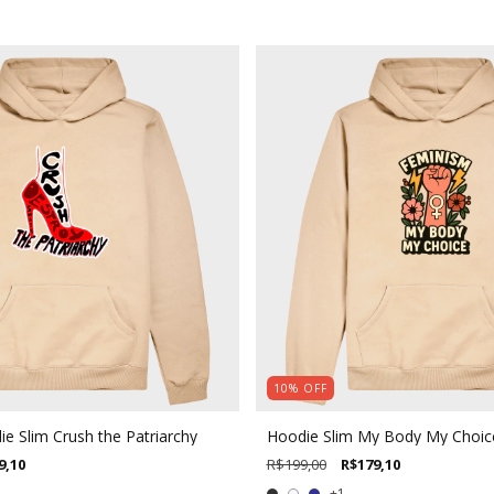
10
%
OFF
 Slim Crush the Patriarchy
Hoodie Slim My Body My Choic
9,10
R$199,00
R$179,10
+1