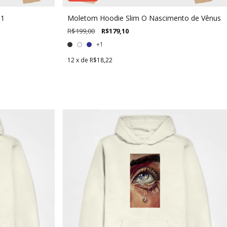
 1
Moletom Hoodie Slim O Nascimento de Vênus
R$199,00
R$179,10
+1
12
x de
R$18,22