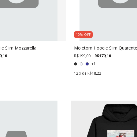
10
%
OFF
e Slim Mozzarella
Moletom Hoodie Slim Quarent
9,10
R$199,00
R$179,10
+1
12
x de
R$18,22