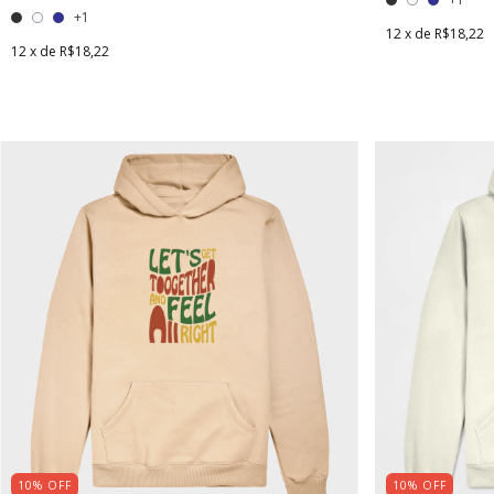
+1
12
x de
R$18,22
12
x de
R$18,22
10
%
OFF
10
%
OFF