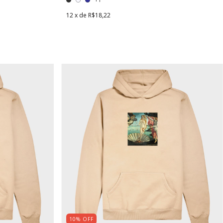
12
x de
R$18,22
10
%
OFF