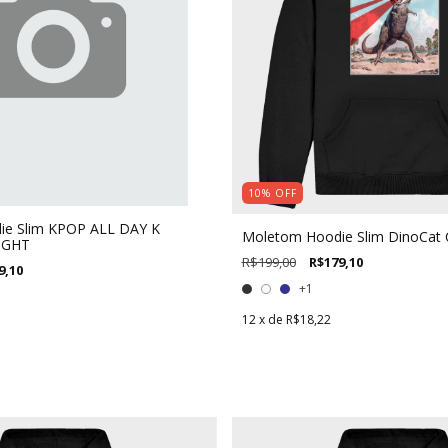
10
%
OFF
ie Slim KPOP ALL DAY K
Moletom Hoodie Slim DinoCat
IGHT
R$199,00
R$179,10
9,10
+1
12
x de
R$18,22