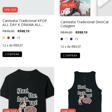
10
%
OFF
10
%
OFF
Camiseta Tradicional KPOP
Camiseta Tradicional DinoCat
ALL DAY K DRAMA ALL
Colagem
NIGHT
R$99,00
R$89,10
R$99,00
R$89,10
+5
+5
12
x de
R$9,07
12
x de
R$9,07
COMPRAR
COMPRAR
10
%
OFF
10
%
OFF