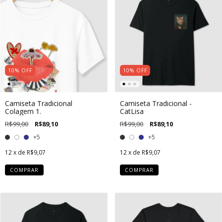
10
%
OFF
10
%
OFF
Camiseta Tradicional
Camiseta Tradicional -
Colagem 1.
CatLisa
R$99,00
R$89,10
R$99,00
R$89,10
+5
+5
12
x de
R$9,07
12
x de
R$9,07
COMPRAR
COMPRAR