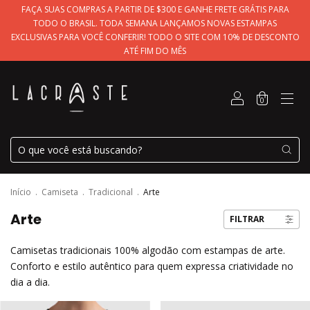
FAÇA SUAS COMPRAS A PARTIR DE $300 E GANHE FRETE GRÁTIS PARA
TODO O BRASIL. TODA SEMANA LANÇAMOS NOVAS ESTAMPAS
EXCLUSIVAS PARA VOCÊ CONFERIR! TODO O SITE COM 10% DE DESCONTO
ATÉ FIM DO MÊS
0
Início
.
Camiseta
.
Tradicional
.
Arte
Arte
FILTRAR
Camisetas tradicionais 100% algodão com estampas de arte.
Conforto e estilo autêntico para quem expressa criatividade no
dia a dia.