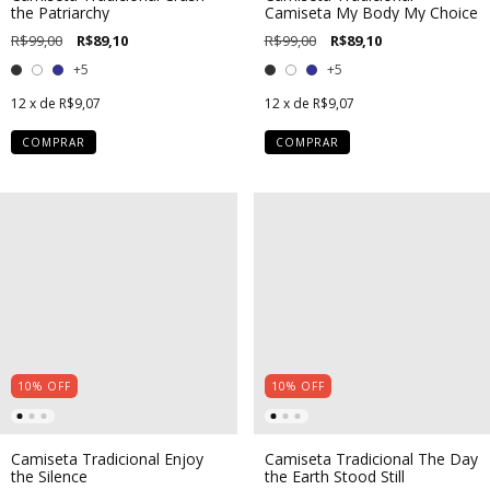
the Patriarchy
Camiseta My Body My Choice
R$99,00
R$89,10
R$99,00
R$89,10
+5
+5
12
x de
R$9,07
12
x de
R$9,07
COMPRAR
COMPRAR
10
%
OFF
10
%
OFF
Camiseta Tradicional Enjoy
Camiseta Tradicional The Day
the Silence
the Earth Stood Still