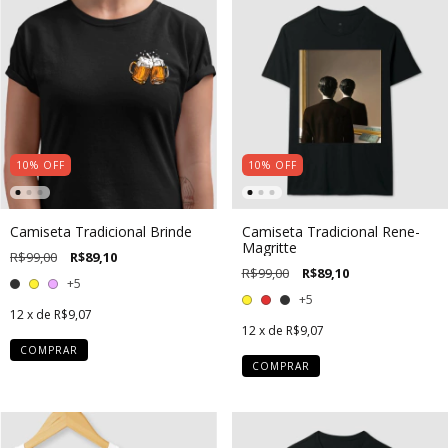
10
%
OFF
10
%
OFF
Camiseta Tradicional Brinde
Camiseta Tradicional Rene-
Magritte
R$99,00
R$89,10
R$99,00
R$89,10
+5
+5
12
x de
R$9,07
12
x de
R$9,07
COMPRAR
COMPRAR