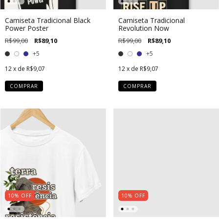
Camiseta Tradicional Black
Camiseta Tradicional
Power Poster
Revolution Now
R$99,00
R$89,10
R$99,00
R$89,10
+5
+5
12
x de
R$9,07
12
x de
R$9,07
COMPRAR
COMPRAR
10
%
OFF
10
%
OFF