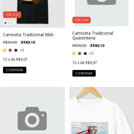
10
%
OFF
10
%
OFF
Camiseta Tradicional
Camiseta Tradicional Bleh
Quarentena
R$99,00
R$89,10
R$99,00
R$89,10
+5
+5
12
x de
R$9,07
12
x de
R$9,07
COMPRAR
COMPRAR