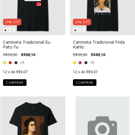
10
%
OFF
10
%
OFF
Camiseta Tradicional Eu -
Camiseta Tradicional Frida
Pato Fu
Kahlo
R$99,00
R$89,10
R$99,00
R$89,10
+5
+5
12
x de
R$9,07
12
x de
R$9,07
COMPRAR
COMPRAR