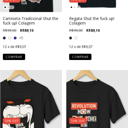
Camiseta Tradicional Shut the
Regata Shut the fuck up!
fuck up! Colagem
Colagem
R$99,00
R$89,10
R$99,00
R$89,10
+5
12
x de
R$9,07
12
x de
R$9,07
COMPRAR
COMPRAR
10
%
OFF
10
%
OFF