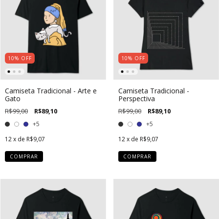
10
%
OFF
10
%
OFF
Camiseta Tradicional - Arte e
Camiseta Tradicional -
Gato
Perspectiva
R$99,00
R$89,10
R$99,00
R$89,10
+5
+5
12
x de
R$9,07
12
x de
R$9,07
COMPRAR
COMPRAR