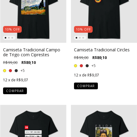
10
%
OFF
10
%
OFF
Camiseta Tradicional Campo
Camiseta Tradicional Circles
de Trigo com Ciprestes
R$99,00
R$89,10
R$99,00
R$89,10
+5
+5
12
x de
R$9,07
12
x de
R$9,07
COMPRAR
COMPRAR