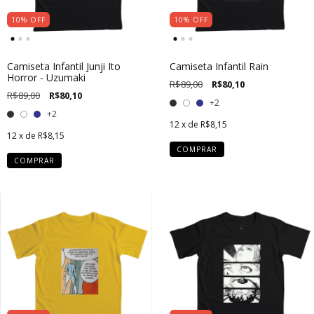
10
%
OFF
10
%
OFF
Camiseta Infantil Junji Ito
Camiseta Infantil Rain
Horror - Uzumaki
R$89,00
R$80,10
R$89,00
R$80,10
+2
+2
12
x de
R$8,15
12
x de
R$8,15
COMPRAR
COMPRAR