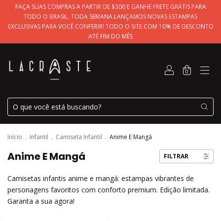
FAÇA SUAS COMPRAS A PARTIR DE $300 E GANHE FRETE GRÁTIS PARA
TODO O BRASIL. TODA SEMANA LANÇAMOS NOVAS ESTAMPAS
EXCLUSIVAS PARA VOCÊ CONFERIR! TODO O SITE COM 10% DE DESCONTO
ATÉ FIM DO MÊS
0
Início
.
Infantil
.
Camiseta Infantil
.
Anime E Mangá
Anime E Mangá
FILTRAR
Camisetas infantis anime e mangá: estampas vibrantes de
personagens favoritos com conforto premium. Edição limitada.
Garanta a sua agora!