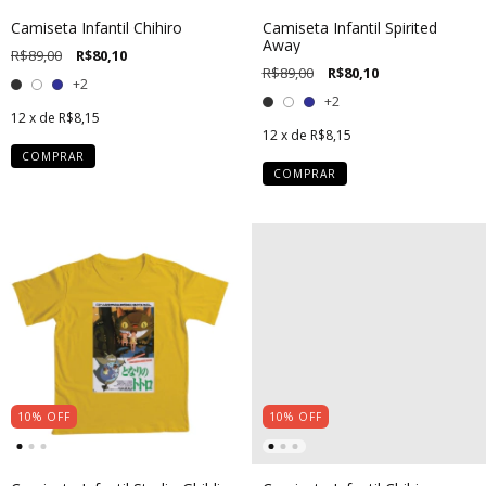
Camiseta Infantil Chihiro
Camiseta Infantil Spirited
Away
R$89,00
R$80,10
R$89,00
R$80,10
+2
+2
12
x de
R$8,15
12
x de
R$8,15
COMPRAR
COMPRAR
10
%
OFF
10
%
OFF