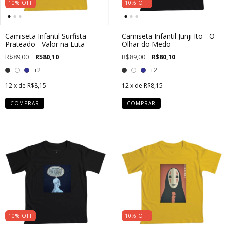
10
%
OFF
10
%
OFF
Camiseta Infantil Surfista
Camiseta Infantil Junji Ito - O
Prateado - Valor na Luta
Olhar do Medo
R$89,00
R$80,10
R$89,00
R$80,10
+2
+2
12
x de
R$8,15
12
x de
R$8,15
COMPRAR
COMPRAR
10
%
OFF
10
%
OFF