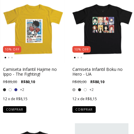
10
%
OFF
10
%
OFF
Camiseta Infantil Hajime no
Camiseta Infantil Boku no
Ippo - The Fighting!
Hero - UA
R$89,00
R$80,10
R$89,00
R$80,10
+2
+2
12
x de
R$8,15
12
x de
R$8,15
COMPRAR
COMPRAR