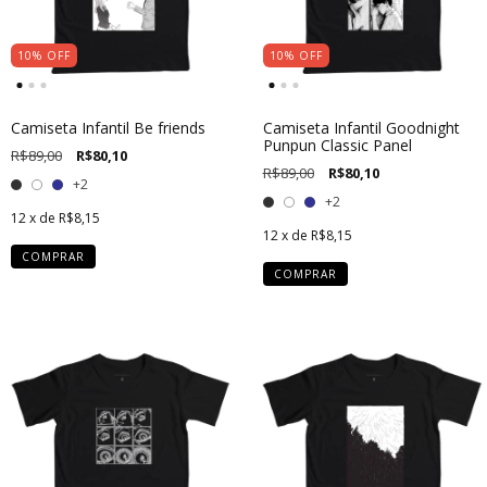
10
%
OFF
10
%
OFF
Camiseta Infantil Be friends
Camiseta Infantil Goodnight
Punpun Classic Panel
R$89,00
R$80,10
R$89,00
R$80,10
+2
+2
12
x de
R$8,15
12
x de
R$8,15
COMPRAR
COMPRAR