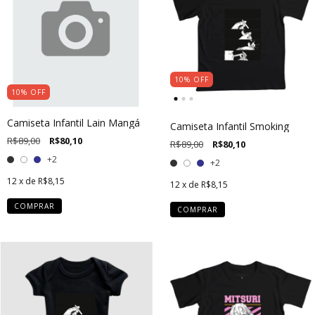
10
%
OFF
10
%
OFF
Camiseta Infantil Lain Mangá
Camiseta Infantil Smoking
R$89,00
R$80,10
R$89,00
R$80,10
+2
+2
12
x de
R$8,15
12
x de
R$8,15
COMPRAR
COMPRAR