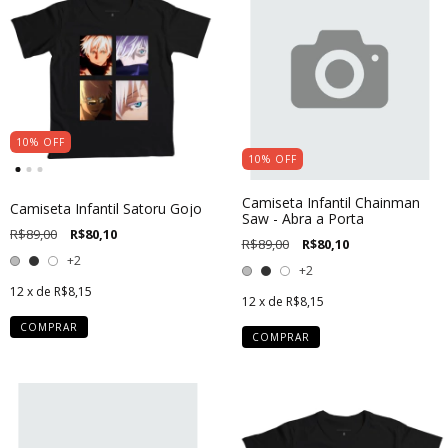
10
%
OFF
10
%
OFF
Camiseta Infantil Chainman
Camiseta Infantil Satoru Gojo
Saw - Abra a Porta
R$89,00
R$80,10
R$89,00
R$80,10
+2
+2
12
x de
R$8,15
12
x de
R$8,15
COMPRAR
COMPRAR