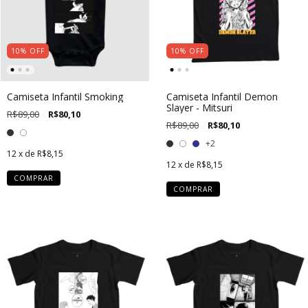
10
%
OFF
10
%
OFF
Camiseta Infantil Smoking
Camiseta Infantil Demon
Slayer - Mitsuri
R$89,00
R$80,10
R$89,00
R$80,10
+2
12
x de
R$8,15
12
x de
R$8,15
COMPRAR
COMPRAR