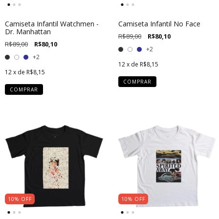
Camiseta Infantil Watchmen -
Camiseta Infantil No Face
Dr. Manhattan
R$89,00
R$80,10
R$89,00
R$80,10
+2
+2
12
x de
R$8,15
12
x de
R$8,15
COMPRAR
COMPRAR
10
%
OFF
10
%
OFF