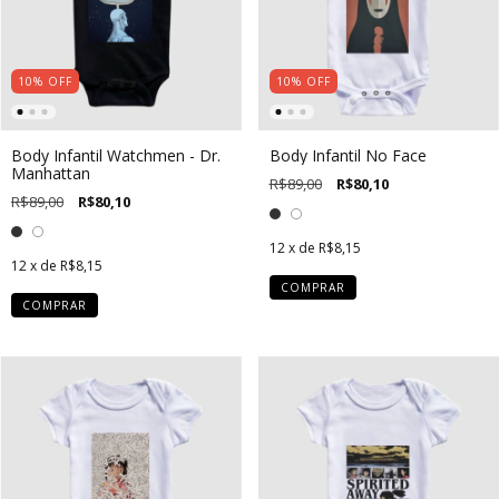
10
%
OFF
10
%
OFF
Body Infantil Watchmen - Dr.
Body Infantil No Face
Manhattan
R$89,00
R$80,10
R$89,00
R$80,10
12
x de
R$8,15
12
x de
R$8,15
COMPRAR
COMPRAR