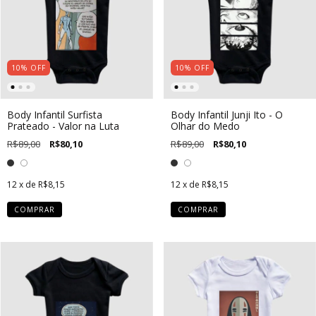
10
%
OFF
10
%
OFF
Body Infantil Surfista
Body Infantil Junji Ito - O
Prateado - Valor na Luta
Olhar do Medo
R$89,00
R$80,10
R$89,00
R$80,10
12
x de
R$8,15
12
x de
R$8,15
COMPRAR
COMPRAR