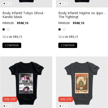
Body Infantil Tokyo Ghoul -
Body Infantil Hajime no Ippo -
Kaneki Mask
The Fighting!
R$89,00
R$80,10
R$89,00
R$80,10
12
x de
R$8,15
12
x de
R$8,15
COMPRAR
COMPRAR
10
%
OFF
10
%
OFF