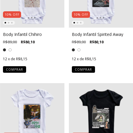
10
%
OFF
10
%
OFF
Body Infantil Chihiro
Body Infantil Spirited Away
R$89,00
R$80,10
R$89,00
R$80,10
12
x de
R$8,15
12
x de
R$8,15
COMPRAR
COMPRAR