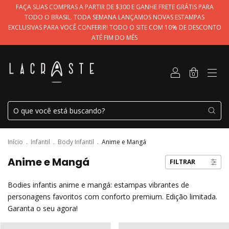
FAÇA SUAS COMPRAS A PARTIR DE $300 E GANHE FRETE GRÁTIS PARA
TODO O BRASIL. TODA SEMANA LANÇAMOS NOVAS ESTAMPAS
EXCLUSIVAS PARA VOCÊ CONFERIR! TODO O SITE COM 10% DE DESCONTO
ATÉ FIM DO MÊS
0
Início
.
Infantil
.
Body Infantil
.
Anime e Mangá
Anime e Mangá
FILTRAR
Bodies infantis anime e mangá: estampas vibrantes de
personagens favoritos com conforto premium. Edição limitada.
Garanta o seu agora!