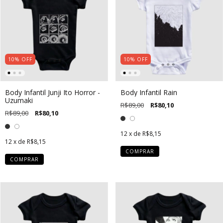
10
%
OFF
10
%
OFF
Body Infantil Junji Ito Horror -
Body Infantil Rain
Uzumaki
R$89,00
R$80,10
R$89,00
R$80,10
12
x de
R$8,15
12
x de
R$8,15
COMPRAR
COMPRAR