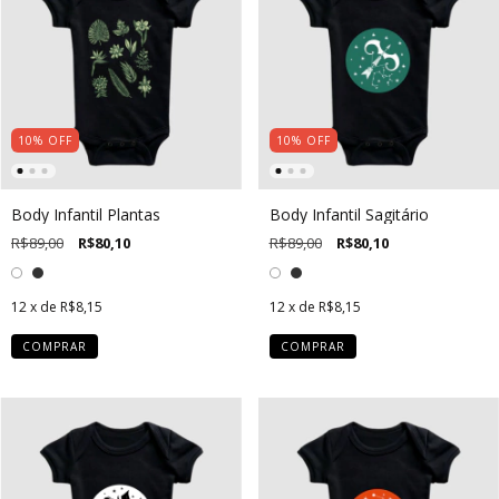
10
%
OFF
10
%
OFF
Body Infantil Plantas
Body Infantil Sagitário
R$89,00
R$80,10
R$89,00
R$80,10
12
x de
R$8,15
12
x de
R$8,15
COMPRAR
COMPRAR