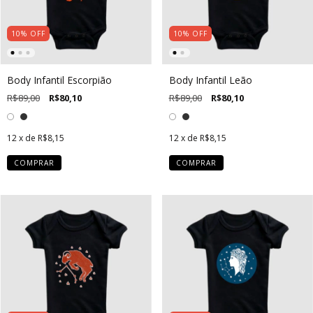
10
%
OFF
10
%
OFF
Body Infantil Escorpião
Body Infantil Leão
R$89,00
R$80,10
R$89,00
R$80,10
12
x de
R$8,15
12
x de
R$8,15
COMPRAR
COMPRAR