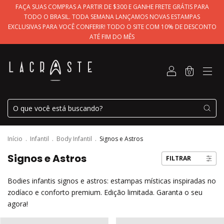
FAÇA SUAS COMPRAS A PARTIR DE $300 E GANHE FRETE GRÁTIS PARA
TODO O BRASIL. TODA SEMANA LANÇAMOS NOVAS ESTAMPAS
EXCLUSIVAS PARA VOCÊ CONFERIR! TODO O SITE COM 10% DE DESCONTO
ATÉ FIM DO MÊS
0
Início
.
Infantil
.
Body Infantil
.
Signos e Astros
Signos e Astros
FILTRAR
Bodies infantis signos e astros: estampas místicas inspiradas no
zodíaco e conforto premium. Edição limitada. Garanta o seu
agora!