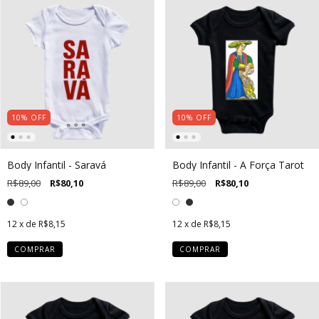
10
%
OFF
10
%
OFF
Body Infantil - Saravá
Body Infantil - A Força Tarot
R$89,00
R$80,10
R$89,00
R$80,10
12
x de
R$8,15
12
x de
R$8,15
COMPRAR
COMPRAR