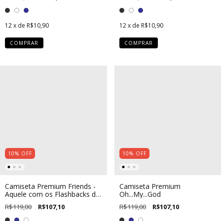
12
x de
R$10,90
12
x de
R$10,90
COMPRAR
COMPRAR
10
%
OFF
10
%
OFF
Camiseta Premium Friends -
Camiseta Premium
Aquele com os Flashbacks de
Oh...My...God
Ação de Graças
R$119,00
R$107,10
R$119,00
R$107,10