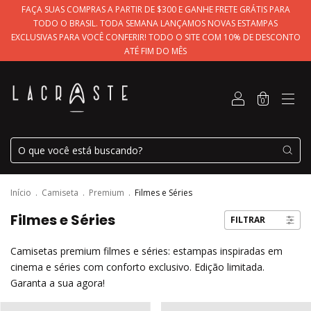
FAÇA SUAS COMPRAS A PARTIR DE $300 E GANHE FRETE GRÁTIS PARA
TODO O BRASIL. TODA SEMANA LANÇAMOS NOVAS ESTAMPAS
EXCLUSIVAS PARA VOCÊ CONFERIR! TODO O SITE COM 10% DE DESCONTO
ATÉ FIM DO MÊS
0
Início
.
Camiseta
.
Premium
.
Filmes e Séries
Filmes e Séries
FILTRAR
Camisetas premium filmes e séries: estampas inspiradas em
cinema e séries com conforto exclusivo. Edição limitada.
Garanta a sua agora!