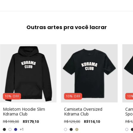
Outras artes pra você lacrar
10
%
OFF
10
%
OFF
10
Moletom Hoodie Slim
Camiseta Oversized
Cam
Kdrama Club
Kdrama Club
Spo
R$199,00
R$179,10
R$129,00
R$116,10
R$1
+1