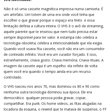
Não é só uma cassete magnética impressa numa camiseta. É
um artefato. Um totem de uma era onde você tinha que
escolher o que gravar porque o espaço era finito  e essa
limitação definia a cultura inteira. O VHS é o avô da streaming,
aquele parente que te ensinou que nem tudo precisa estar
sempre disponível para ter valor. A estampa não celebra a
tecnologia obsoleta; celebra a intencionalidade que ela exigia.
Quando você usava fita cassete, você não era um consumidor
de conteúdo infinito. Você era um curador forçado. E isso,
estranhamente, criava gosto. Criava memória. Criava rituais. A
imagem da cassete aqui é um espelho: ela reflete de volta
quem você era quando o tempo ainda era um recurso
controlado.
O VHS nasceu nos anos 70, mas dominou os 80 e 90 como
nenhuma outra tecnologia dominou sua época. Ele era
democrático  qualquer pessoa podia gravar, copiar,
compartilhar. Era punk. Os home videos, as fitas alugadas na
locadora da esquina, o rewind que te matava de suspense, o FF