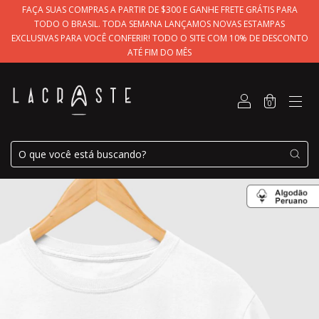
FAÇA SUAS COMPRAS A PARTIR DE $300 E GANHE FRETE GRÁTIS PARA
TODO O BRASIL. TODA SEMANA LANÇAMOS NOVAS ESTAMPAS
EXCLUSIVAS PARA VOCÊ CONFERIR! TODO O SITE COM 10% DE DESCONTO
ATÉ FIM DO MÊS
0