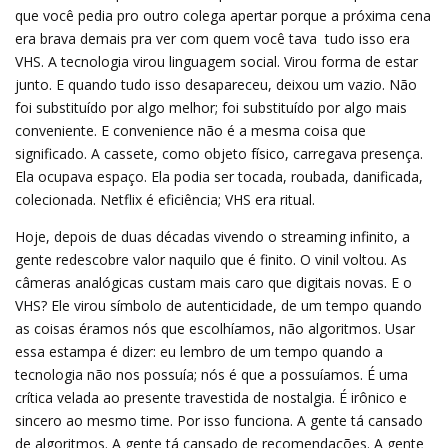
que você pedia pro outro colega apertar porque a próxima cena
era brava demais pra ver com quem você tava  tudo isso era
VHS. A tecnologia virou linguagem social. Virou forma de estar
junto. E quando tudo isso desapareceu, deixou um vazio. Não
foi substituído por algo melhor; foi substituído por algo mais
conveniente. E convenience não é a mesma coisa que
significado. A cassete, como objeto físico, carregava presença.
Ela ocupava espaço. Ela podia ser tocada, roubada, danificada,
colecionada. Netflix é eficiência; VHS era ritual.
Hoje, depois de duas décadas vivendo o streaming infinito, a
gente redescobre valor naquilo que é finito. O vinil voltou. As
câmeras analógicas custam mais caro que digitais novas. E o
VHS? Ele virou símbolo de autenticidade, de um tempo quando
as coisas éramos nós que escolhíamos, não algoritmos. Usar
essa estampa é dizer: eu lembro de um tempo quando a
tecnologia não nos possuía; nós é que a possuíamos. É uma
crítica velada ao presente travestida de nostalgia. É irônico e
sincero ao mesmo time. Por isso funciona. A gente tá cansado
de algoritmos. A gente tá cansado de recomendações. A gente