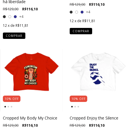
há liberdade
R$129,00
R$116,10
R$129,00
R$116,10
+4
+4
12
x de
R$11,81
12
x de
R$11,81
COMPRAR
COMPRAR
10
%
OFF
10
%
OFF
Cropped My Body My Choice
Cropped Enjoy the Silence
R$129,00
R$116,10
R$129,00
R$116,10