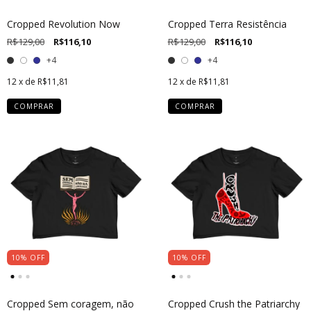
Cropped Revolution Now
Cropped Terra Resistência
R$129,00
R$116,10
R$129,00
R$116,10
+4
+4
12
x de
R$11,81
12
x de
R$11,81
COMPRAR
COMPRAR
10
%
OFF
10
%
OFF
Cropped Sem coragem, não
Cropped Crush the Patriarchy