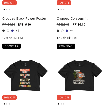
10
%
OFF
10
%
OFF
Cropped Black Power Poster
Cropped Colagem 1.
R$129,00
R$116,10
R$129,00
R$116,10
+4
+4
12
x de
R$11,81
12
x de
R$11,81
COMPRAR
COMPRAR
10
%
OFF
10
%
OFF