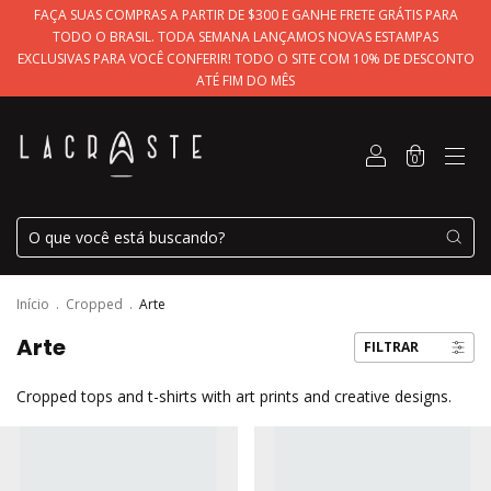
FAÇA SUAS COMPRAS A PARTIR DE $300 E GANHE FRETE GRÁTIS PARA
TODO O BRASIL. TODA SEMANA LANÇAMOS NOVAS ESTAMPAS
EXCLUSIVAS PARA VOCÊ CONFERIR! TODO O SITE COM 10% DE DESCONTO
ATÉ FIM DO MÊS
0
Início
.
Cropped
.
Arte
Arte
FILTRAR
Cropped tops and t-shirts with art prints and creative designs.