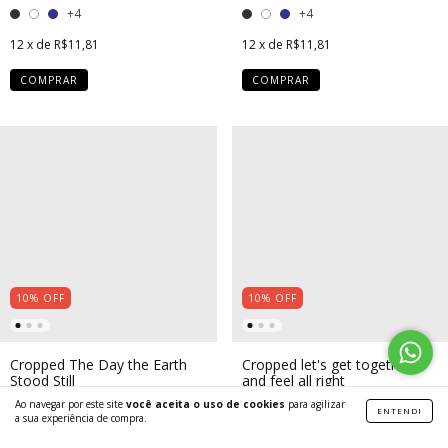
+4
+4
12
x de
R$11,81
12
x de
R$11,81
COMPRAR
COMPRAR
10
%
OFF
10
%
OFF
Cropped The Day the Earth
Cropped let's get together
Stood Still
and feel all right
R$129,00
Ao navegar por este site
R$116,10
você aceita o uso de cookies
R$129,00
para agilizar
R$116,10
ENTENDI
a sua experiência de compra.
+4
+4