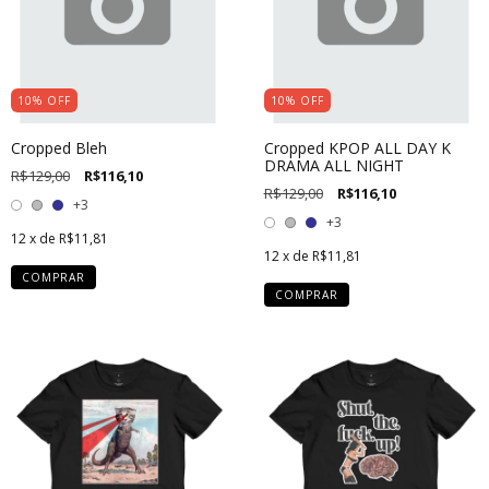
10
%
OFF
10
%
OFF
Cropped Bleh
Cropped KPOP ALL DAY K
DRAMA ALL NIGHT
R$129,00
R$116,10
R$129,00
R$116,10
+3
+3
12
x de
R$11,81
12
x de
R$11,81
COMPRAR
COMPRAR