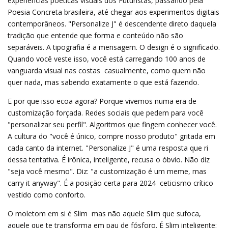
experiências poéticas visuais dos Futuristas, passando pela
Poesia Concreta brasileira, até chegar aos experimentos digitais
contemporâneos. "Personalize J" é descendente direto daquela
tradição que entende que forma e conteúdo não são
separáveis. A tipografia é a mensagem. O design é o significado.
Quando você veste isso, você está carregando 100 anos de
vanguarda visual nas costas  casualmente, como quem não
quer nada, mas sabendo exatamente o que está fazendo.
E por que isso ecoa agora? Porque vivemos numa era de
customização forçada. Redes sociais que pedem para você
"personalizar seu perfil". Algoritmos que fingem conhecer você.
A cultura do "você é único, compre nosso produto" gritada em
cada canto da internet. "Personalize J" é uma resposta que ri
dessa tentativa. É irônica, inteligente, recusa o óbvio. Não diz
"seja você mesmo". Diz: "a customização é um meme, mas
carry it anyway". É a posição certa para 2024  ceticismo crítico
vestido como conforto.
O moletom em si é Slim  mas não aquele Slim que sufoca,
aquele que te transforma em pau de fósforo. É Slim inteligente: