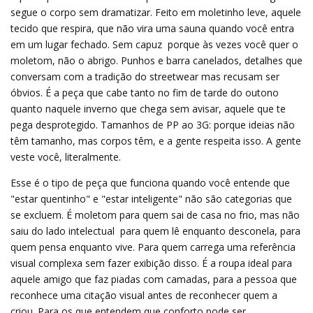
segue o corpo sem dramatizar. Feito em moletinho leve, aquele
tecido que respira, que não vira uma sauna quando você entra
em um lugar fechado. Sem capuz  porque às vezes você quer o
moletom, não o abrigo. Punhos e barra canelados, detalhes que
conversam com a tradição do streetwear mas recusam ser
óbvios. É a peça que cabe tanto no fim de tarde do outono
quanto naquele inverno que chega sem avisar, aquele que te
pega desprotegido. Tamanhos de PP ao 3G: porque ideias não
têm tamanho, mas corpos têm, e a gente respeita isso. A gente
veste você, literalmente.
Esse é o tipo de peça que funciona quando você entende que
"estar quentinho" e "estar inteligente" não são categorias que
se excluem. É moletom para quem sai de casa no frio, mas não
saiu do lado intelectual  para quem lê enquanto desconela, para
quem pensa enquanto vive. Para quem carrega uma referência
visual complexa sem fazer exibição disso. É a roupa ideal para
aquele amigo que faz piadas com camadas, para a pessoa que
reconhece uma citação visual antes de reconhecer quem a
criou. Para os que entendem que conforto pode ser