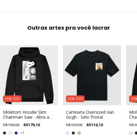
Outras artes pra você lacrar
10
%
OFF
10
%
OFF
10
Moletom Hoodie Slim
Camiseta Oversized Van
Mol
Chainman Saw - Abra a
Gogh - Selo Postal
Cha
Porta
Por
R$199,00
R$179,10
R$129,00
R$116,10
R$1
+1