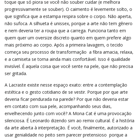
toque que só piora se você não souber cuidar (e melhora
progressivamente se souber). O caimento é levemente solto, o
que significa que a estampa respira sobre o corpo. Não aperta,
não sufoca. A silhueta é unissex, porque a arte não tem gênero 
e nem deveria ter a roupa que a carrega. Funciona tanto em
quem quer um oversize discreto quanto em quem prefere algo
mais próximo ao corpo. Após a primeira lavagem, o tecido
começa seu processo de transformação  a fibra amacia, relaxa,
e a camiseta se torna ainda mais confortável. Isso é qualidade
invisível. É aquela coisa que você sente na pele, que não precisa
ser gritada.
A Lacraste existe nesse espaço exato: entre a contemplação
estética e o gesto cotidiano de se vestir. Porque por que arte
deveria ficar pendurada na parede? Por que não deveria estar
em contato com sua pele, acompanhando seus dias,
envelhecendo junto com você? A Mona Cat é uma provocação
silenciosa. É Leonardo dizendo sim ao remix cultural. É a história
da arte aberta à interpretação. É você, finalmente, autorizado a
usar genialidade no peito sem parecer pretensioso  porque a