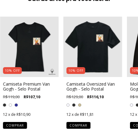
10
%
OFF
10
%
OFF
10
Camiseta Premium Van
Camiseta Oversized Van
Mol
Gogh - Selo Postal
Gogh - Selo Postal
Gog
R$119,00
R$107,10
R$129,00
R$116,10
R$1
12
x de
R$10,90
12
x de
R$11,81
12
x
COMPRAR
COMPRAR
C