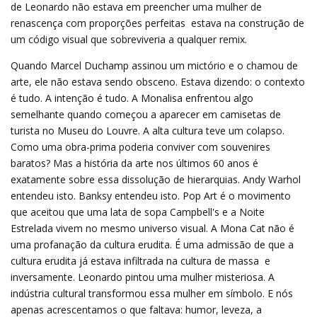
de Leonardo não estava em preencher uma mulher de
renascença com proporções perfeitas  estava na construção de
um código visual que sobreviveria a qualquer remix.
Quando Marcel Duchamp assinou um mictório e o chamou de
arte, ele não estava sendo obsceno. Estava dizendo: o contexto
é tudo. A intenção é tudo. A Monalisa enfrentou algo
semelhante quando começou a aparecer em camisetas de
turista no Museu do Louvre. A alta cultura teve um colapso.
Como uma obra-prima poderia conviver com souvenires
baratos? Mas a história da arte nos últimos 60 anos é
exatamente sobre essa dissolução de hierarquias. Andy Warhol
entendeu isto. Banksy entendeu isto. Pop Art é o movimento
que aceitou que uma lata de sopa Campbell's e a Noite
Estrelada vivem no mesmo universo visual. A Mona Cat não é
uma profanação da cultura erudita. É uma admissão de que a
cultura erudita já estava infiltrada na cultura de massa  e
inversamente. Leonardo pintou uma mulher misteriosa. A
indústria cultural transformou essa mulher em símbolo. E nós
apenas acrescentamos o que faltava: humor, leveza, a