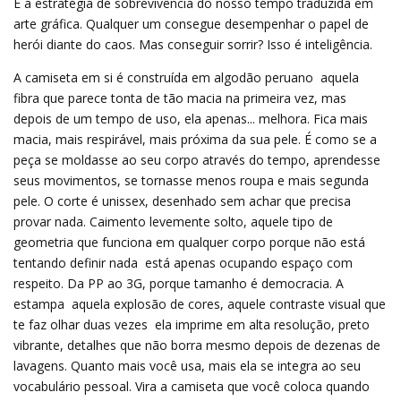
É a estratégia de sobrevivência do nosso tempo traduzida em
arte gráfica. Qualquer um consegue desempenhar o papel de
herói diante do caos. Mas conseguir sorrir? Isso é inteligência.
A camiseta em si é construída em algodão peruano  aquela
fibra que parece tonta de tão macia na primeira vez, mas
depois de um tempo de uso, ela apenas... melhora. Fica mais
macia, mais respirável, mais próxima da sua pele. É como se a
peça se moldasse ao seu corpo através do tempo, aprendesse
seus movimentos, se tornasse menos roupa e mais segunda
pele. O corte é unissex, desenhado sem achar que precisa
provar nada. Caimento levemente solto, aquele tipo de
geometria que funciona em qualquer corpo porque não está
tentando definir nada  está apenas ocupando espaço com
respeito. Da PP ao 3G, porque tamanho é democracia. A
estampa  aquela explosão de cores, aquele contraste visual que
te faz olhar duas vezes  ela imprime em alta resolução, preto
vibrante, detalhes que não borra mesmo depois de dezenas de
lavagens. Quanto mais você usa, mais ela se integra ao seu
vocabulário pessoal. Vira a camiseta que você coloca quando