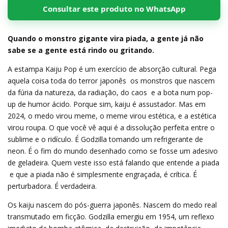
Consultar este produto no WhatsApp
Quando o monstro gigante vira piada, a gente já não
sabe se a gente está rindo ou gritando.
A estampa Kaiju Pop é um exercício de absorção cultural. Pega
aquela coisa toda do terror japonês  os monstros que nascem
da fúria da natureza, da radiação, do caos  e a bota num pop-
up de humor ácido. Porque sim, kaiju é assustador. Mas em
2024, o medo virou meme, o meme virou estética, e a estética
virou roupa. O que você vê aqui é a dissolução perfeita entre o
sublime e o ridículo. É Godzilla tomando um refrigerante de
neon. É o fim do mundo desenhado como se fosse um adesivo
de geladeira. Quem veste isso está falando que entende a piada
 e que a piada não é simplesmente engraçada, é crítica. É
perturbadora. É verdadeira.
Os kaiju nascem do pós-guerra japonês. Nascem do medo real
transmutado em ficção. Godzilla emergiu em 1954, um reflexo