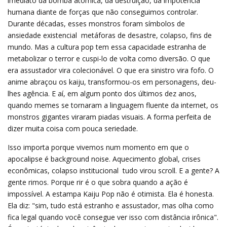
imediato da bomba atômica, da destruição, da impotência
humana diante de forças que não conseguimos controlar.
Durante décadas, esses monstros foram símbolos de
ansiedade existencial  metáforas de desastre, colapso, fins de
mundo. Mas a cultura pop tem essa capacidade estranha de
metabolizar o terror e cuspi-lo de volta como diversão. O que
era assustador vira colecionável. O que era sinistro vira fofo. O
anime abraçou os kaiju, transformou-os em personagens, deu-
lhes agência. E aí, em algum ponto dos últimos dez anos,
quando memes se tornaram a linguagem fluente da internet, os
monstros gigantes viraram piadas visuais. A forma perfeita de
dizer muita coisa com pouca seriedade.
Isso importa porque vivemos num momento em que o
apocalipse é background noise. Aquecimento global, crises
econômicas, colapso institucional  tudo virou scroll. E a gente? A
gente rimos. Porque rir é o que sobra quando a ação é
impossível. A estampa Kaiju Pop não é otimista. Ela é honesta.
Ela diz: "sim, tudo está estranho e assustador, mas olha como
fica legal quando você consegue ver isso com distância irônica".