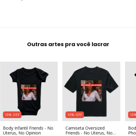
Outras artes pra você lacrar
10
%
OFF
10
%
OFF
10
Body Infantil Friends - No
Camiseta Oversized
Body
Uterus, No Opinion
Friends - No Uterus, No
Pho