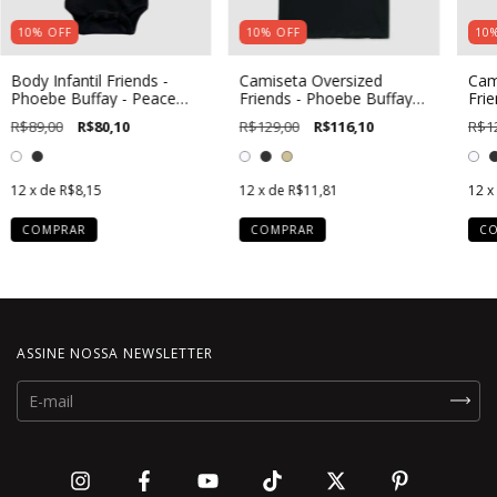
10
%
OFF
10
%
OFF
10
Body Infantil Friends -
Camiseta Oversized
Cam
Phoebe Buffay - Peace
Friends - Phoebe Buffay -
Fri
and Bigger Boobs
Peace and Bigger Boobs
Opi
R$89,00
R$80,10
R$129,00
R$116,10
R$1
12
x de
R$8,15
12
x de
R$11,81
12
x
COMPRAR
COMPRAR
C
ASSINE NOSSA NEWSLETTER