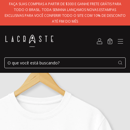
FAÇA SUAS COMPRAS A PARTIR DE $300 E GANHE FRETE GRÁTIS PARA
TODO O BRASIL. TODA SEMANA LANÇAMOS NOVAS ESTAMPAS
EXCLUSIVAS PARA VOCÊ CONFERIR! TODO O SITE COM 10% DE DESCONTO
ATÉ FIM DO MÊS
0