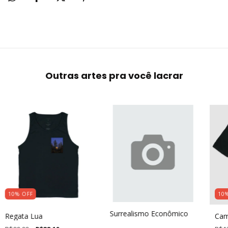
Outras artes pra você lacrar
10
%
OFF
10
Surrealismo Econômico
Regata Lua
Cam