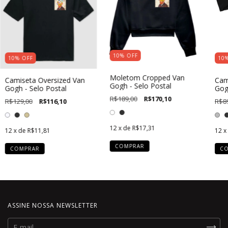
10
%
OFF
10
%
OFF
10
Moletom Cropped Van
Camiseta Oversized Van
Cami
Gogh - Selo Postal
Gogh - Selo Postal
Gog
R$189,00
R$170,10
R$129,00
R$116,10
R$8
12
x de
R$17,31
12
x de
R$11,81
12
x
COMPRAR
COMPRAR
C
ASSINE NOSSA NEWSLETTER