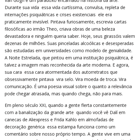
Van Gogh é um paradoxo encarnado na história da arte.
Durante sua vida  essa vida curtíssima, convulsa, repleta de
internações psiquiátricas e crises existenciais  ele era
praticamente invisível. Pintava furiosamente, escrevia cartas
filosóficas ao irmão Theo, criava obras de uma beleza
devastadora e ninguém queria saber. Hoje, seus girassóis valem
dezenas de milhões. Suas pinceladas alcoólicas e desesperadas
são estudadas em universidades como modelo de genialidade.
A Noite Estrelada, que pintou em uma instituição psiquiátrica, é
talvez a imagem mais reconhecida da arte moderna. E agora,
sua cara  essa cara atormentada dos autorretratos que
obsessivamente pintava  vira selo. Vira moeda de troca. Vira
comunicação. É uma poesia visual sobre o quanto a relevância
pode chegar atrasada, mas quando chega, não para mais.
Em pleno século XXI, quando a gente flerta constantemente
com a banalização da grande arte  quando você vê Dalí em
canecas de Aliexpress e Frida Kahlo em almofadas de
decoração genérica  essa estampa funciona como um
comentário sobre nosso próprio tempo. A gente vive em uma