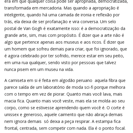
era em que qualquer coisa pode ser apropriada, democratizada,
transformada em mercadoria. Mas quando a apropriação é
inteligente, quando há uma camada de ironia e reflexão por
trás, ela deixa de ser profanação e vira conversa. Um selo
postal de Van Gogh é exatamente isso: é a democratização da
grande arte, sim, mas com propósito. É dizer que a arte não é
algo que pertence apenas aos museus e aos ricos. É dizer que
um homem que sofreu demais para criar, que foi ignorado, que
é agora celebrado por ter sofrido, merece estar em seu peito,
em uma rua qualquer, sendo visto por pessoas que talvez
nunca pisem em um museu na vida.
A camiseta em si é feita em algodão peruano  aquela fibra que
parece saída de um laboratório de moda sci-fi porque melhora
com o tempo em vez de piorar. Quanto mais você lava, mais
macia fica. Quanto mais você veste, mais ela se molda ao seu
corpo, como se estivesse aprendendo quem você é. O corte é
unissex e generoso, aquele caimento que não abraça demais
nem ignora demais  só deixa a peça respirar. A estampa fica
frontal, centrada, sem competir com nada. Ela é o ponto focal.