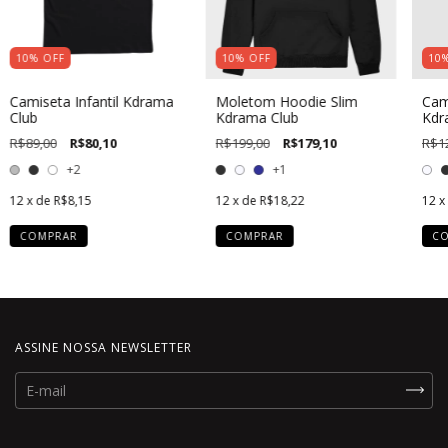
10
%
OFF
10
%
OFF
10
Camiseta Infantil Kdrama
Moletom Hoodie Slim
Cam
Club
Kdrama Club
Kdr
R$89,00
R$80,10
R$199,00
R$179,10
R$1
+2
+1
12
x de
R$8,15
12
x de
R$18,22
12
x
COMPRAR
COMPRAR
C
ASSINE NOSSA NEWSLETTER