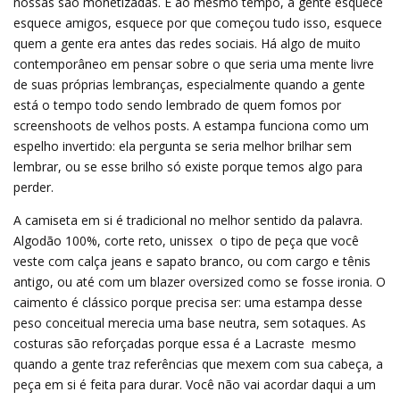
nossas são monetizadas. E ao mesmo tempo, a gente esquece 
esquece amigos, esquece por que começou tudo isso, esquece
quem a gente era antes das redes sociais. Há algo de muito
contemporâneo em pensar sobre o que seria uma mente livre
de suas próprias lembranças, especialmente quando a gente
está o tempo todo sendo lembrado de quem fomos por
screenshoots de velhos posts. A estampa funciona como um
espelho invertido: ela pergunta se seria melhor brilhar sem
lembrar, ou se esse brilho só existe porque temos algo para
perder.
A camiseta em si é tradicional no melhor sentido da palavra.
Algodão 100%, corte reto, unissex  o tipo de peça que você
veste com calça jeans e sapato branco, ou com cargo e tênis
antigo, ou até com um blazer oversized como se fosse ironia. O
caimento é clássico porque precisa ser: uma estampa desse
peso conceitual merecia uma base neutra, sem sotaques. As
costuras são reforçadas porque essa é a Lacraste  mesmo
quando a gente traz referências que mexem com sua cabeça, a
peça em si é feita para durar. Você não vai acordar daqui a um